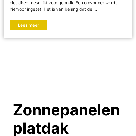
niet direct geschikt voor gebruik. Een omvormer wordt
hiervoor ingezet. Het is van belang dat de …
Lees meer
Zonnepanelen
Aanleg
Zonnepanelen
Zonnepanelen
Zonnepanelen
Trina Solar
Aanleg
Zonnepanelen
platdak
zonnepanelen
Loo
Doetinchem
Stokkum
panelen
zonnepanelen
zevenaar