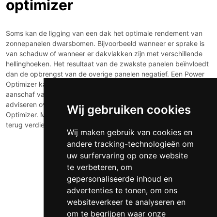
optimizer
Soms kan de ligging van een dak het optimale rendement van
zonnepanelen dwarsbomen. Bijvoorbeeld wanneer er sprake is
van schaduw of wanneer er dakvlakken zijn met verschillende
hellinghoeken. Het resultaat van de zwakste panelen beïnvloedt
dan de opbrengst van de overige panelen negatief. Een Power
Optimizer kan dit verlies opheffen, waardoor in vele gevallen de
aanschaf van zonnepanelen weer aantrekkelijk wordt. Laat u
adviseren over de keuze én de installatie van de juiste
Wij gebruiken cookies
Optimizer. Met een juiste afweging is uw investering sneller
terug verdiend.
Wij maken gebruik van cookies en
andere tracking-technologieën om
uw surfervaring op onze website
te verbeteren, om
gepersonaliseerde inhoud en
advertenties te tonen, om ons
websiteverkeer te analyseren en
om te begrijpen waar onze