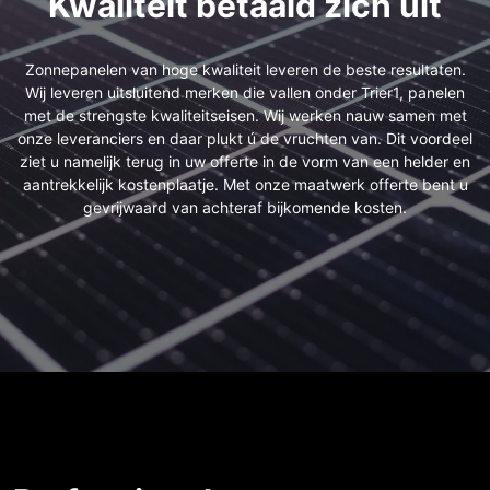
Kwaliteit betaald zich uit
Zonnepanelen van hoge kwaliteit leveren de beste resultaten.
Wij leveren uitsluitend merken die vallen onder Trier1, panelen
met de strengste kwaliteitseisen. Wij werken nauw samen met
onze leveranciers en daar plukt ú de vruchten van. Dit voordeel
ziet u namelijk terug in uw offerte in de vorm van een helder en
aantrekkelijk kostenplaatje. Met onze maatwerk offerte bent u
gevrijwaard van achteraf bijkomende kosten.