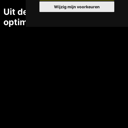
Wijzig mijn voorkeuren
Uit de brand met een power
optimizer
Is het rendement van de zonnepanelen door de ligging of
schaduw beperkt, dan kan een Power Optimizer een
mogelijkheid zijn om de energieopbrengst op te schroeven.
Deze Optimizer zondert ‘de zwakste schakel’ af en haalt het
maximale uit elk afzonderlijk paneel. De opbrengst per paneel
kunt u wanneer u maar wenst via een app bekijken. Omdat een
Optimizer elk paneel afzonderlijk regelt, wordt het risico op
brand, blikseminslag of kortsluiting aanzienlijk verkleind. En dat
is wel zo veilig.