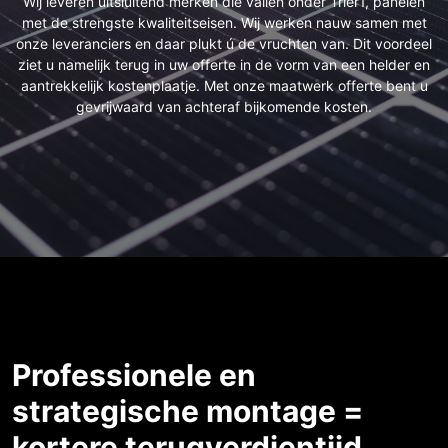
Wij leveren uitsluitend merken die vallen onder Trier1, panelen
met de strengste kwaliteitseisen. Wij werken nauw samen met
onze leveranciers en daar plukt ú de vruchten van. Dit voordeel
ziet u namelijk terug in uw offerte in de vorm van een helder en
aantrekkelijk kostenplaatje. Met onze maatwerk offerte bent u
gevrijwaard van achteraf bijkomende kosten.
Professionele en
strategische montage =
kortere terugverdientijd