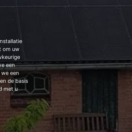
stallatie
at om uw
wkeurige
we een
n we een
men de basis
id met u