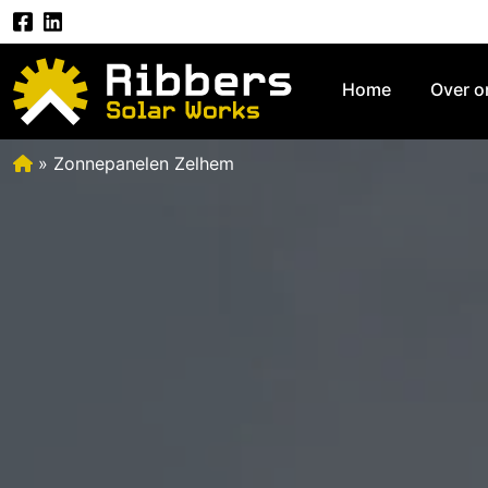
Home
Over o
»
Zonnepanelen Zelhem